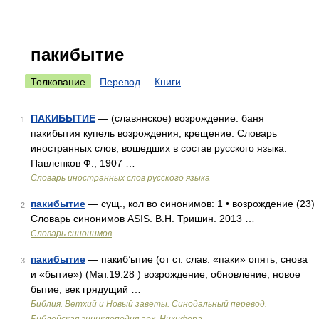
пакибытие
Толкование
Перевод
Книги
ПАКИБЫТИЕ
— (славянское) возрождение: баня
1
пакибытия купель возрождения, крещение. Словарь
иностранных слов, вошедших в состав русского языка.
Павленков Ф., 1907 …
Словарь иностранных слов русского языка
пакибытие
— сущ., кол во синонимов: 1 • возрождение (23)
2
Словарь синонимов ASIS. В.Н. Тришин. 2013 …
Словарь синонимов
пакибытие
— пакиб’ытие (от ст. слав. «паки» опять, снова
3
и «бытие») (Мат.19:28 ) возрождение, обновление, новое
бытие, век грядущий …
Библия. Ветхий и Новый заветы. Синодальный перевод.