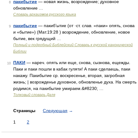
пакибытие
— новая жизнь, возрождение; духовное
8
обновление …
Cловарь архаизмов русского языка
пакибытие
— пакиб’ытие (от ·ст. слав. «паки» опять, снова
9
и «бытие») (Мат.19:28 ) возрождение, обновление, новое
бытие, век грядущий …
Полный и подробный Библейский Словарь к русской канонической
Библии
ПАКИ
— нареч. опять или еще, снова, сызнова, ещежды.
10
Паки и паки пошли в кабак гуляти! А паки сделаешь, паки
накажу. Пакибытие ср. воскресенье, вторая, загробная
жизнь; | возрожденье духовное, обновленье духа. На смерть
родимся, на пакибытие умираем.&#8230; …
Толковый словарь Даля
Страницы
Следующая
→
1
2