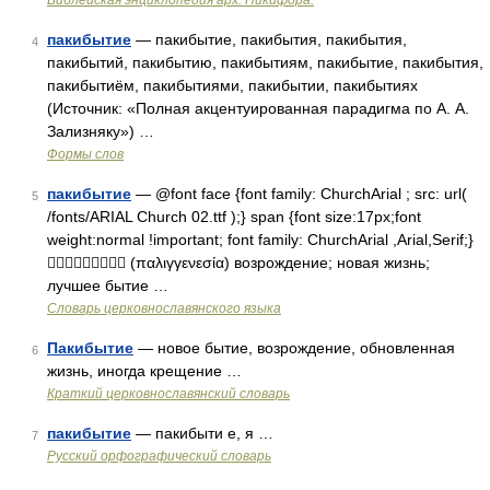
Библейская энциклопедия арх. Никифора.
пакибытие
— пакибытие, пакибытия, пакибытия,
4
пакибытий, пакибытию, пакибытиям, пакибытие, пакибытия,
пакибытиём, пакибытиями, пакибытии, пакибытиях
(Источник: «Полная акцентуированная парадигма по А. А.
Зализняку») …
Формы слов
пакибытие
— @font face {font family: ChurchArial ; src: url(
5
/fonts/ARIAL Church 02.ttf );} span {font size:17px;font
weight:normal !important; font family: ChurchArial ,Arial,Serif;}
 (παλιγγενεσία) возрождение; новая жизнь;
лучшее бытие …
Словарь церковнославянского языка
Пакибытие
— новое бытие, возрождение, обновленная
6
жизнь, иногда крещение …
Краткий церковнославянский словарь
пакибытие
— пакибыти е, я …
7
Русский орфографический словарь